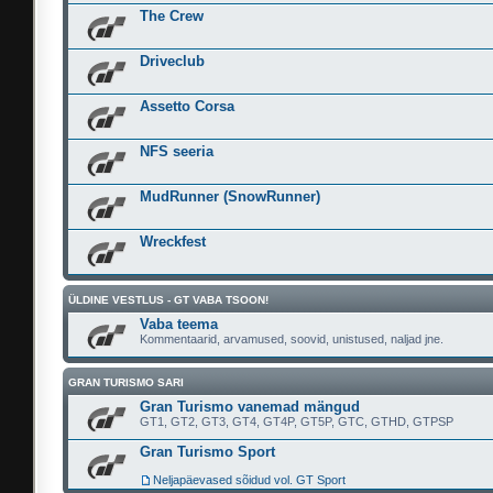
The Crew
Driveclub
Assetto Corsa
NFS seeria
MudRunner (SnowRunner)
Wreckfest
ÜLDINE VESTLUS - GT VABA TSOON!
Vaba teema
Kommentaarid, arvamused, soovid, unistused, naljad jne.
GRAN TURISMO SARI
Gran Turismo vanemad mängud
GT1, GT2, GT3, GT4, GT4P, GT5P, GTC, GTHD, GTPSP
Gran Turismo Sport
Neljapäevased sõidud vol. GT Sport