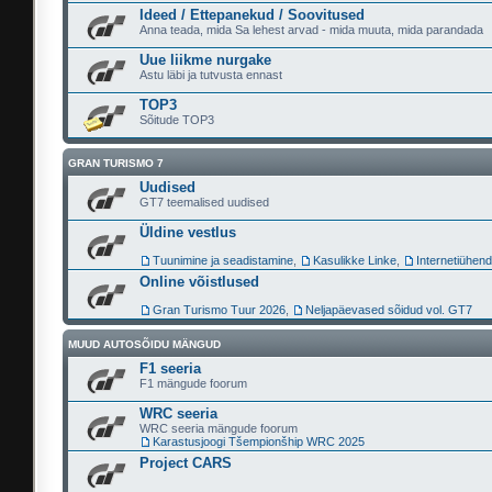
Ideed / Ettepanekud / Soovitused
Anna teada, mida Sa lehest arvad - mida muuta, mida parandada
Uue liikme nurgake
Astu läbi ja tutvusta ennast
TOP3
Sõitude TOP3
GRAN TURISMO 7
Uudised
GT7 teemalised uudised
Üldine vestlus
Tuunimine ja seadistamine
,
Kasulikke Linke
,
Internetiühen
Online võistlused
Gran Turismo Tuur 2026
,
Neljapäevased sõidud vol. GT7
MUUD AUTOSÕIDU MÄNGUD
F1 seeria
F1 mängude foorum
WRC seeria
WRC seeria mängude foorum
Karastusjoogi Tšempionšhip WRC 2025
Project CARS