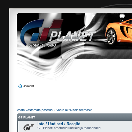
Avaleht
Vaata vastamata postitusi
•
Vaata aktiivseid teemasid
GT PLANET
Info / Uudised / Reeglid
GT Planet'i ametlikud uudised ja teadaanded