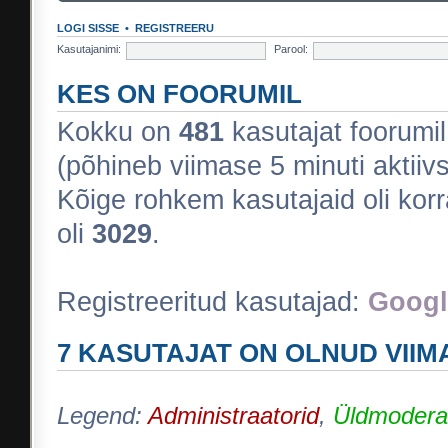
LOGI SISSE
•
REGISTREERU
Kasutajanimi:
Parool:
KES ON FOORUMIL
Kokku on
481
kasutajat foorumil :
(põhineb viimase 5 minuti aktiivs
Kõige rohkem kasutajaid oli korr
oli
3029
.
Registreeritud kasutajad:
Googl
7 KASUTAJAT ON OLNUD VIIM
Legend:
Administraatorid
,
Üldmodera