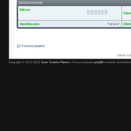
MODERAATORID
Nikson
Üldm
StenNansten
"full lock"
Üldm
Foorumi pealeht
GRAN TURI
Copyright © 2012-2022
Gran Turismo Planet
| Foorum jookseb
phpBB
mootoril, serverite