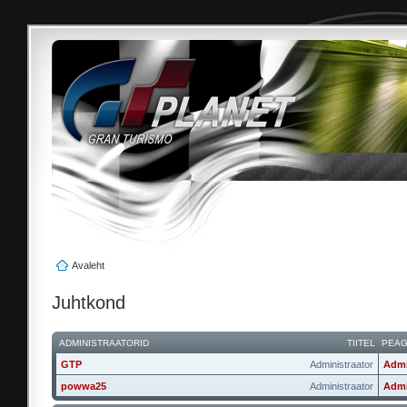
Avaleht
Juhtkond
ADMINISTRAATORID
TIITEL
PEA
GTP
Administraator
Admi
powwa25
Administraator
Admi