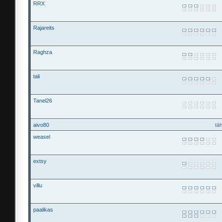
RRX
Rajareits
Raghza
tali
Tanel26
aivo80
tä
weasel
extsy
villu
paalikas