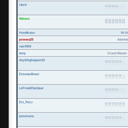
zipzic
Nikson
Hundikutsu
Mr.W
powwa25
Adminis
raix4958
lamp
Grand Master 
Anythinghappend3
EstonianBeast
LeFreakElastique
Est_RuLx
pesamuna