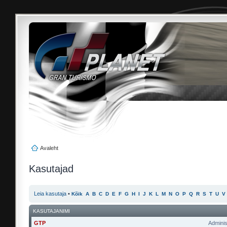
Avaleht
Kasutajad
Leia kasutaja
•
Kõik
A
B
C
D
E
F
G
H
I
J
K
L
M
N
O
P
Q
R
S
T
U
V
KASUTAJANIMI
GTP
Adminis