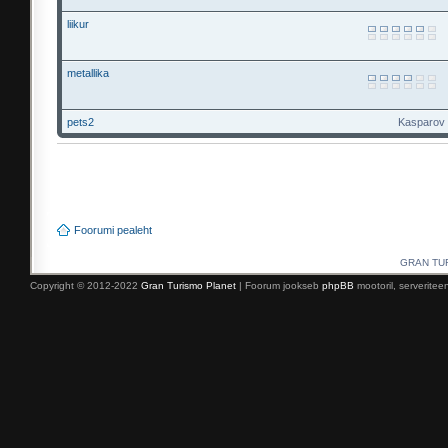
liikur
metallika
pets2
Kasparov r
Foorumi pealeht
GRAN TURI
Copyright © 2012-2022
Gran Turismo Planet
| Foorum jookseb
phpBB
mootoril, serverite