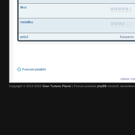
liikur
metallika
pets2
Kasparov r
Foorumi pealeht
GRAN TURI
Copyright © 2012-2022
Gran Turismo Planet
| Foorum jookseb
phpBB
mootoril, serverite