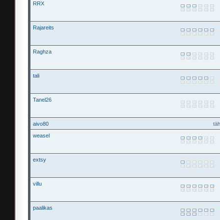
RRX
Rajareits
Raghza
tali
Tanel26
aivo80
tä
weasel
extsy
villu
paalikas