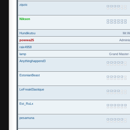
zipzic
Nikson
Hundikutsu
Mr.W
powwa25
Adminis
raix4958
lamp
Grand Master 
Anythinghappend3
EstonianBeast
LeFreakElastique
Est_RuLx
pesamuna