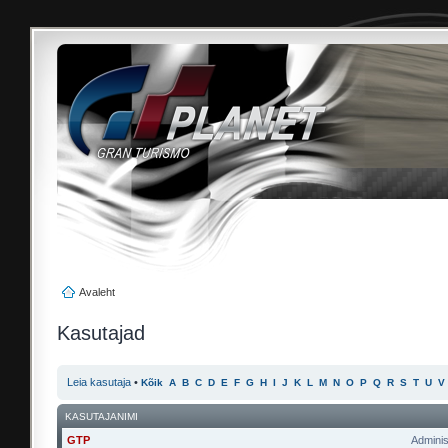
Avaleht
Kasutajad
Leia kasutaja
•
Kõik
A
B
C
D
E
F
G
H
I
J
K
L
M
N
O
P
Q
R
S
T
U
V
KASUTAJANIMI
GTP
Adminis