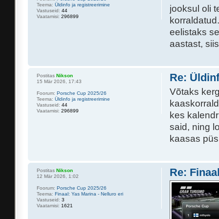
Teema:
Üldinfo ja registreerimine
jooksul oli
Vastuseid:
44
Vaatamisi:
296899
korraldatud.
eelistaks se
aastast, siis
Re: Üldin
Postitas
Nikson
15 Mär 2026, 17:43
Võtaks kerg
Foorum:
Porsche Cup 2025/26
Teema:
Üldinfo ja registreerimine
kaaskorrald
Vastuseid:
44
Vaatamisi:
296899
kes kalendri
said, ning l
kaasas püsi
Re: Finaal
Postitas
Nikson
12 Mär 2026, 1:02
Foorum:
Porsche Cup 2025/26
Teema:
Finaal: Yas Marina - Nelluro eri
Vastuseid:
3
Vaatamisi:
1621