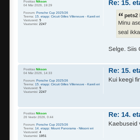
Re: 15. et
Postitas
Nikson
04 Mär 2026, 19:29
Foorum:
Porsche Cup 2025/26
pets2 
Teema:
15. etapp: Circuit Gilles Villeneuve - Kareli eri
Vastuseid:
5
Minu ase
Vaatamisi:
2247
seal ikk
Selge. Siis
Re: 15. et
Postitas
Nikson
04 Mär 2026, 14:33
Kui keegi f
Foorum:
Porsche Cup 2025/26
Teema:
15. etapp: Circuit Gilles Villeneuve - Kareli eri
Vastuseid:
5
Vaatamisi:
2247
Re: 14. e
Postitas
Nikson
26 Veebr 2026, 0:44
Kaebuseid v
Foorum:
Porsche Cup 2025/26
Teema:
14. etapp: Mount Panorama - Niksoni eri
Vastuseid:
4
Vaatamisi:
1951