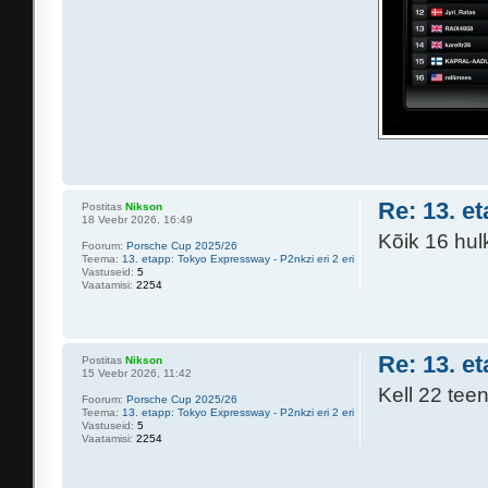
Re: 13. e
Postitas
Nikson
18 Veebr 2026, 16:49
Kõik 16 hul
Foorum:
Porsche Cup 2025/26
Teema:
13. etapp: Tokyo Expressway - P2nkzi eri 2 eri
Vastuseid:
5
Vaatamisi:
2254
Re: 13. e
Postitas
Nikson
15 Veebr 2026, 11:42
Kell 22 teen
Foorum:
Porsche Cup 2025/26
Teema:
13. etapp: Tokyo Expressway - P2nkzi eri 2 eri
Vastuseid:
5
Vaatamisi:
2254