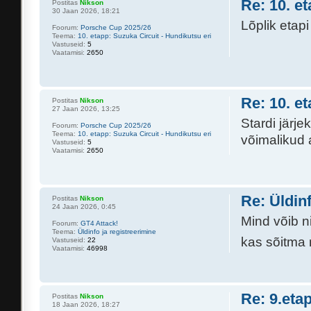
Re: 10. e
Postitas
Nikson
30 Jaan 2026, 18:21
Lõplik etapi
Foorum:
Porsche Cup 2025/26
Teema:
10. etapp: Suzuka Circuit - Hundikutsu eri
Vastuseid:
5
Vaatamisi:
2650
Re: 10. e
Postitas
Nikson
27 Jaan 2026, 13:25
Stardi järj
Foorum:
Porsche Cup 2025/26
Teema:
10. etapp: Suzuka Circuit - Hundikutsu eri
võimalikud
Vastuseid:
5
Vaatamisi:
2650
Re: Üldin
Postitas
Nikson
24 Jaan 2026, 0:45
Mind võib ni
Foorum:
GT4 Attack!
Teema:
Üldinfo ja registreerimine
kas sõitma
Vastuseid:
22
Vaatamisi:
46998
Re: 9.eta
Postitas
Nikson
18 Jaan 2026, 18:27