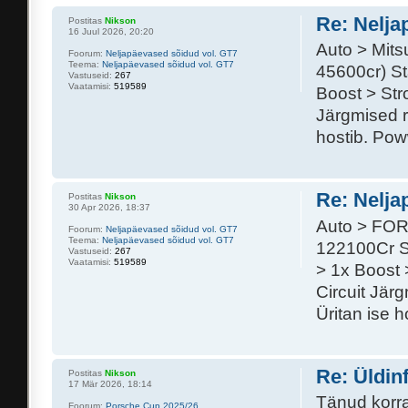
Re: Nelja
Postitas
Nikson
16 Juul 2026, 20:20
Auto > Mits
Foorum:
Neljapäevased sõidud vol. GT7
Teema:
Neljapäevased sõidud vol. GT7
45600cr) St
Vastuseid:
267
Vaatamisi:
519589
Boost > St
Järgmised r
hostib. Po
Re: Nelja
Postitas
Nikson
30 Apr 2026, 18:37
Auto > FOR
Foorum:
Neljapäevased sõidud vol. GT7
Teema:
Neljapäevased sõidud vol. GT7
122100Cr S
Vastuseid:
267
Vaatamisi:
519589
> 1x Boost 
Circuit Jär
Üritan ise h
Re: Üldin
Postitas
Nikson
17 Mär 2026, 18:14
Tänud korra
Foorum:
Porsche Cup 2025/26