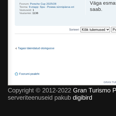
Väga esmas
Foorum:
Porsche Cup 2025/26
Teema:
9.etapp: Spa - Powwa sünnipäeva eri
saab.
Vastuseid:
1
Vaatamisi:
1136
Sorteeri
Tagasi täiendatud otsingusse
Foorumi pealeht
GRAN TURI
Copyright © 2012-2022
Gran Turismo P
serveriteenuseid pakub
digibird