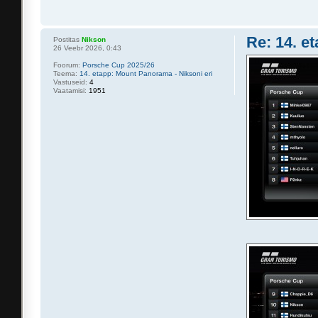
Re: 14. e
Postitas
Nikson
26 Veebr 2026, 0:43
Foorum:
Porsche Cup 2025/26
Teema:
14. etapp: Mount Panorama - Niksoni eri
Vastuseid:
4
Vaatamisi:
1951