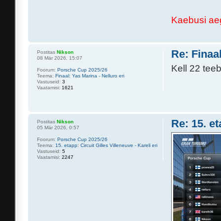
Kaebusi aeg
Re: Finaal
Postitas
Nikson
08 Mär 2026, 15:07
Kell 22 tee
Foorum:
Porsche Cup 2025/26
Teema:
Finaal: Yas Marina - Nelluro eri
Vastuseid:
3
Vaatamisi:
1621
Re: 15. et
Postitas
Nikson
05 Mär 2026, 0:57
Foorum:
Porsche Cup 2025/26
Teema:
15. etapp: Circuit Gilles Villeneuve - Kareli eri
Vastuseid:
5
Vaatamisi:
2247