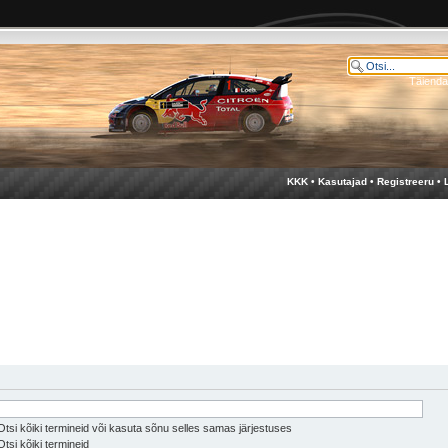
Täienda
KKK
•
Kasutajad
•
Registreeru
•
tsi kõiki termineid või kasuta sõnu selles samas järjestuses
tsi kõiki termineid