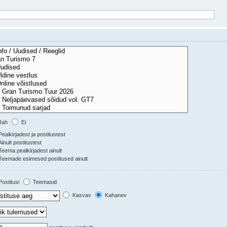
Jah
Ei
ealkirjadest ja postitustest
inult postitustest
eema pealkirjadest ainult
eemade esimesed postitused ainult
ostitusi
Teemasid
Kasvav
Kahanev