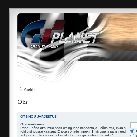
Avaleht
Otsi
OTSINGU JÄRJESTUS
Otsi märksõnu:
Pane
+
sõna ette, mille peab otsingusse kaasama ja
-
sõna ette, mida ei
O
tohi otsingusse kaasata. Eralda sõnade nimekiri
|
märgiga ja pane need
sulgudesse, kui soovid, et ainult ühe sõnaga otsitaks. Kasuta *
O