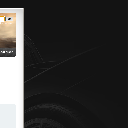
tud otsing
Logi sisse