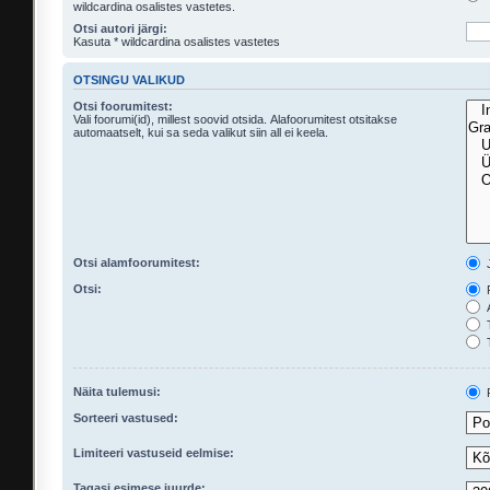
wildcardina osalistes vastetes.
Otsi autori järgi:
Kasuta * wildcardina osalistes vastetes
OTSINGU VALIKUD
Otsi foorumitest:
Vali foorumi(id), millest soovid otsida. Alafoorumitest otsitakse
automaatselt, kui sa seda valikut siin all ei keela.
Otsi alamfoorumitest:
Otsi:
P
A
T
T
Näita tulemusi:
P
Sorteeri vastused:
Limiteeri vastuseid eelmise:
Tagasi esimese juurde: