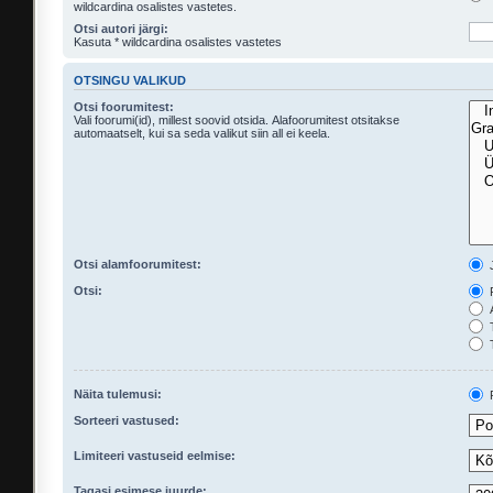
wildcardina osalistes vastetes.
Otsi autori järgi:
Kasuta * wildcardina osalistes vastetes
OTSINGU VALIKUD
Otsi foorumitest:
Vali foorumi(id), millest soovid otsida. Alafoorumitest otsitakse
automaatselt, kui sa seda valikut siin all ei keela.
Otsi alamfoorumitest:
Otsi:
P
A
T
T
Näita tulemusi:
P
Sorteeri vastused:
Limiteeri vastuseid eelmise:
Tagasi esimese juurde: