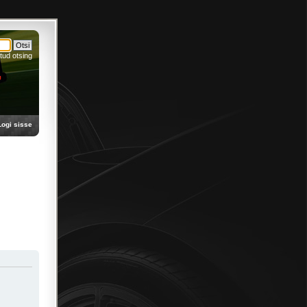
tud otsing
Logi sisse