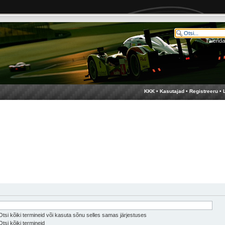
Täienda
KKK
•
Kasutajad
•
Registreeru
•
tsi kõiki termineid või kasuta sõnu selles samas järjestuses
tsi kõiki termineid