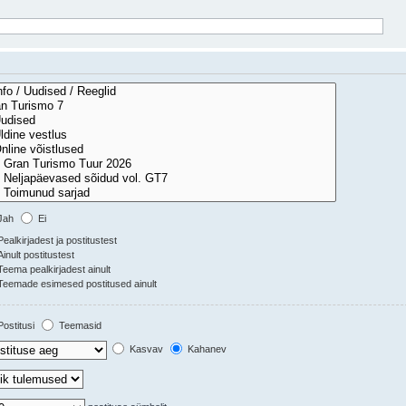
Jah
Ei
ealkirjadest ja postitustest
inult postitustest
eema pealkirjadest ainult
eemade esimesed postitused ainult
ostitusi
Teemasid
Kasvav
Kahanev