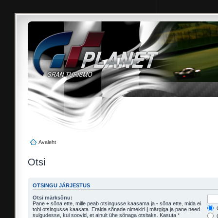
Avaleht
Otsi
OTSINGU JÄRJESTUS
Otsi märksõnu:
Pane
+
sõna ette, mille peab otsingusse kaasama ja
-
sõna ette, mida ei
O
tohi otsingusse kaasata. Eralda sõnade nimekiri
|
märgiga ja pane need
sulgudesse, kui soovid, et ainult ühe sõnaga otsitaks. Kasuta *
O