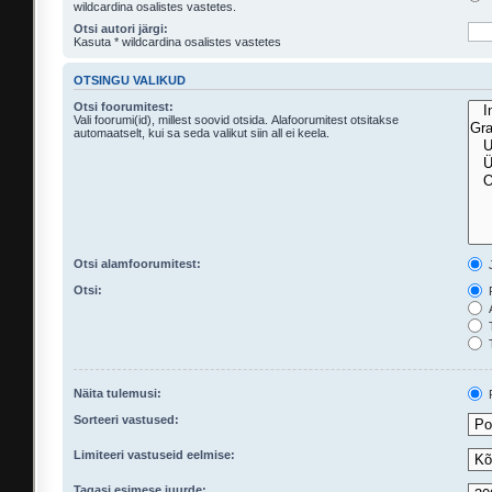
wildcardina osalistes vastetes.
Otsi autori järgi:
Kasuta * wildcardina osalistes vastetes
OTSINGU VALIKUD
Otsi foorumitest:
Vali foorumi(id), millest soovid otsida. Alafoorumitest otsitakse
automaatselt, kui sa seda valikut siin all ei keela.
Otsi alamfoorumitest:
Otsi:
P
A
T
T
Näita tulemusi:
P
Sorteeri vastused:
Limiteeri vastuseid eelmise:
Tagasi esimese juurde: