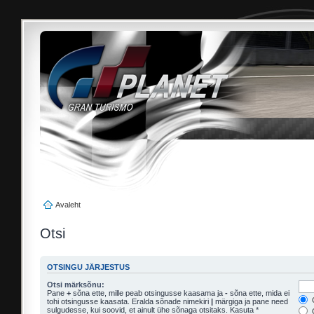
Avaleht
Otsi
OTSINGU JÄRJESTUS
Otsi märksõnu:
Pane
+
sõna ette, mille peab otsingusse kaasama ja
-
sõna ette, mida ei
O
tohi otsingusse kaasata. Eralda sõnade nimekiri
|
märgiga ja pane need
sulgudesse, kui soovid, et ainult ühe sõnaga otsitaks. Kasuta *
O