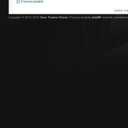
Foorumi pealeht
GRAN TURI
Copyright © 2012-2022
Gran Turismo Planet
| Foorum jookseb
phpBB
mootoril, serverite