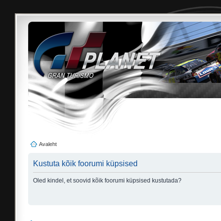
Avaleht
Kustuta kõik foorumi küpsised
Oled kindel, et soovid kõik foorumi küpsised kustutada?