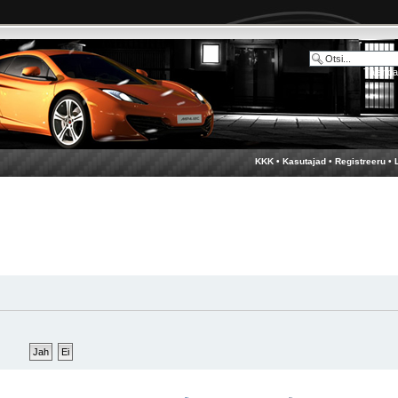
Täienda
KKK
•
Kasutajad
•
Registreeru
•