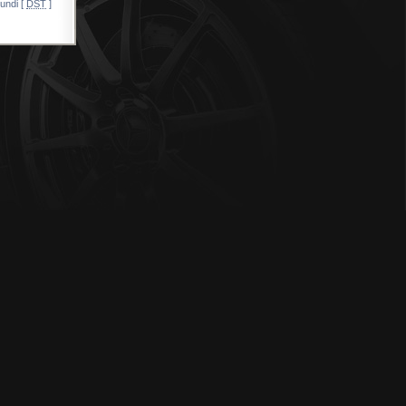
undi [
DST
]