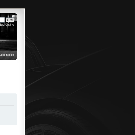
tud otsing
Logi sisse