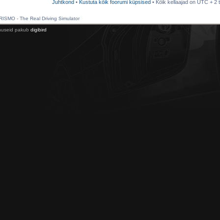
Juhtkond
•
Kustuta kõik foorumi küpsised
• Kõik kellaajad on UTC + 2 t
SMO - The Real Driving Simulator
enuseid pakub
digibird