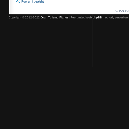
Foorumi pealeht
GRAN TURI
Copyright © 2012-2022
Gran Turismo Planet
| Foorum jookseb
phpBB
mootoril, serverite