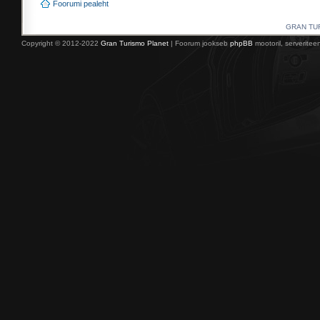
Foorumi pealeht
GRAN TURI
Copyright © 2012-2022
Gran Turismo Planet
| Foorum jookseb
phpBB
mootoril, serverite