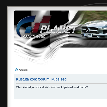
Avaleht
Kustuta kõik foorumi küpsised
Oled kindel, et soovid kõik foorumi küpsised kustutada?