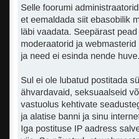
Selle foorumi administraator
et eemaldada siit ebasobilik ma
läbi vaadata. Seepärast pead 
moderaatorid ja webmasterid e
ja need ei esinda nende huve
Sul ei ole lubatud postitada s
ähvardavaid, seksuaalseid või
vastuolus kehtivate seaduste
ja alatise banni ja sinu intern
Iga postituse IP aadress salve