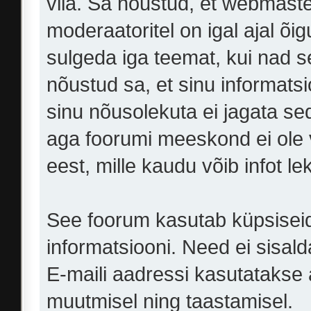
viia. Sa nõustud, et webmasteri
moderaatoritel on igal ajal õi
sulgeda iga teemat, kui nad 
nõustud sa, et sinu informats
sinu nõusolekuta ei jagata sed
aga foorumi meeskond ei ole 
eest, mille kaudu võib infot le
See foorum kasutab küpsiseid,
informatsiooni. Need ei sisald
E-maili aadressi kasutatakse ai
muutmisel ning taastamisel.