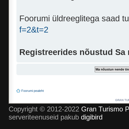
Foorumi üldreeglitega saad t
f=2&t=2
Registreerides nõustud Sa
Foorumi pealeht
GRAN TURI
Copyright © 2012-2022
Gran Turismo P
serveriteenuseid pakub
digibird