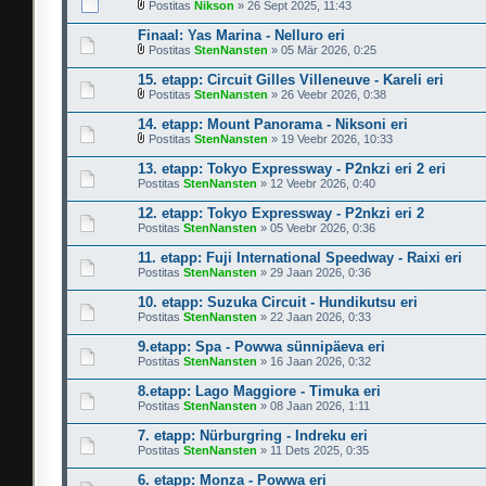
Postitas
Nikson
» 26 Sept 2025, 11:43
Finaal: Yas Marina - Nelluro eri
Postitas
StenNansten
» 05 Mär 2026, 0:25
15. etapp: Circuit Gilles Villeneuve - Kareli eri
Postitas
StenNansten
» 26 Veebr 2026, 0:38
14. etapp: Mount Panorama - Niksoni eri
Postitas
StenNansten
» 19 Veebr 2026, 10:33
13. etapp: Tokyo Expressway - P2nkzi eri 2 eri
Postitas
StenNansten
» 12 Veebr 2026, 0:40
12. etapp: Tokyo Expressway - P2nkzi eri 2
Postitas
StenNansten
» 05 Veebr 2026, 0:36
11. etapp: Fuji International Speedway - Raixi eri
Postitas
StenNansten
» 29 Jaan 2026, 0:36
10. etapp: Suzuka Circuit - Hundikutsu eri
Postitas
StenNansten
» 22 Jaan 2026, 0:33
9.etapp: Spa - Powwa sünnipäeva eri
Postitas
StenNansten
» 16 Jaan 2026, 0:32
8.etapp: Lago Maggiore - Timuka eri
Postitas
StenNansten
» 08 Jaan 2026, 1:11
7. etapp: Nürburgring - Indreku eri
Postitas
StenNansten
» 11 Dets 2025, 0:35
6. etapp: Monza - Powwa eri