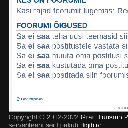
Kasutajad foorumit lugemas: Regi
FOORUMI ÕIGUSED
Sa
ei saa
teha uusi teemasid sii
Sa
ei saa
postitustele vastata si
Sa
ei saa
muuta oma postitusi s
Sa
ei saa
kustutada oma postitus
Sa
ei saa
postitada siin foorum
Foorumi pealeht
GRAN TURI
Copyright © 2012-2022
Gran Turismo P
serveriteenuseid pakub
digibird