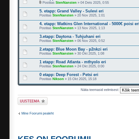
Postitas
StenNansten
» 04 Dets 2025, 0:55
5. etapp: Grand Valley - Sulevi eri
Postitas
StenNansten
» 20 Nov 2025, 1:01
4. etapp: Watkins Glen International - 5000€ poisi er
Postitas
StenNansten
» 13 Nov 2025, 1:13
3.etapp: Daytona - Tuhjuhani eri
Postitas
StenNansten
» 06 Nov 2025, 0:52
2.etapp: Blue Moon Bay - p2nkzi eri
Postitas
StenNansten
» 30 Okt 2025, 1:08
1 etapp: Road Atlanta - mthyolo eri
Postitas
StenNansten
» 24 Okt 2025, 0:00
0 etapp: Deep Forest - Petsi eri
Postitas
Nikson
» 15 Okt 2025, 15:18
Näita teemasid eelmisest:
Tee uus teema
Mine Foorumi pealeht
KES ON FOORUMIL