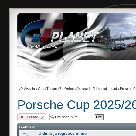
Avaleht
‹
Gran Turismo 7
‹
Online võistlused
‹
Toimunud sarjad
‹
Porsche C
Porsche Cup 2025/2
Tee uus teema
TEEMASID
Üldinfo ja registreerimine