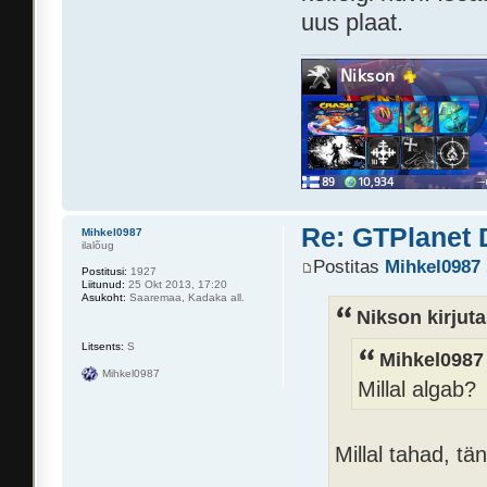
uus plaat.
Re: GTPlanet 
Mihkel0987
ilalõug
Postitas
Mihkel0987
Postitusi:
1927
Liitunud:
25 Okt 2013, 17:20
Asukoht:
Saaremaa, Kadaka all.
Nikson kirjuta
Litsents:
S
Mihkel0987 
Mihkel0987
Millal algab?
Millal tahad, t