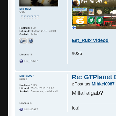
Est_RuLx
Guru
Postitusi:
699
Liitunud:
26 Jaan 2012, 23:10
Asukoht:
Tallinn
Est_Rulx Videod
#025
Litsents:
S
Est_Rulx87
Re: GTPlanet 
Mihkel0987
ilalõug
Postitas
Mihkel0987
Postitusi:
1927
Liitunud:
25 Okt 2013, 17:20
Millal algab?
Asukoht:
Saaremaa, Kadaka all.
Litsents:
S
Iou!
Mihkel0987