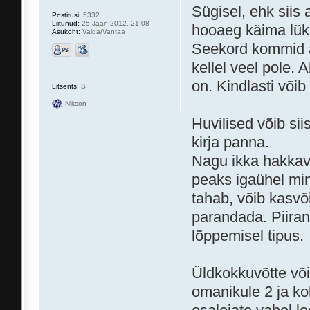
Sügisel, ehk siis 
Postitusi:
5332
Liitunud:
25 Jaan 2012, 21:08
hooaeg käima lüka
Asukoht:
Valga/Vantaa
Seekord kommid a
kellel veel pole. 
on. Kindlasti või
Litsents:
S
Nikson
Huvilised võib si
kirja panna.
Nagu ikka hakkav
peaks igaühel min
tahab, võib kasvõ
parandada. Piirang
lõppemisel tipus.
Üldkokkuvõtte võ
omanikule 2 ja k