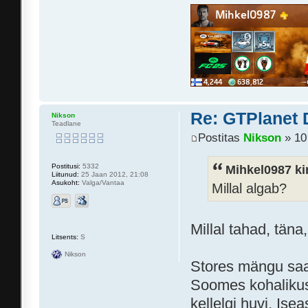
Re: GTPlanet 
Nikson
Teadlane
Postitas
Nikson
» 10
Mihkel0987 kir
Postitusi:
5332
Liitunud:
25 Jaan 2012, 21:08
Asukoht:
Valga/Vantaa
Millal algab?
Millal tahad, tän
Litsents:
S
Nikson
Stores mängu saad
Soomes kohalikus
kellelgi huvi. Is