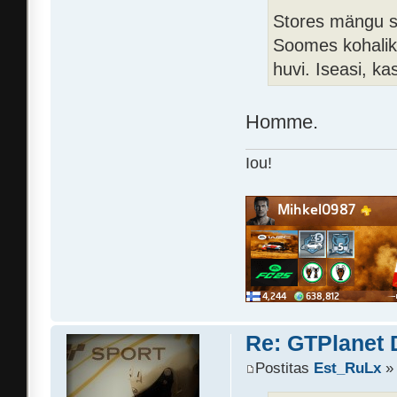
Stores mängu sa
Soomes kohaliku
huvi. Iseasi, k
Homme.
Iou!
Re: GTPlanet 
Postitas
Est_RuLx
» 