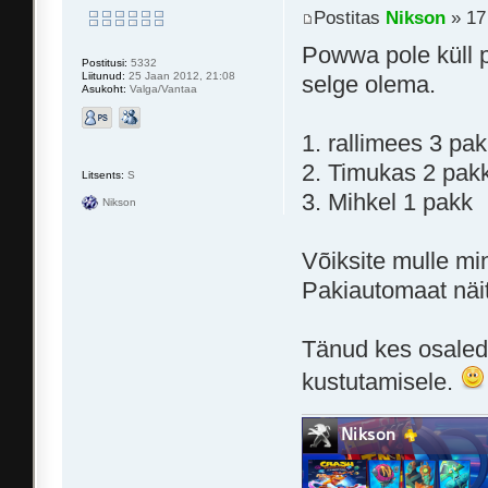
Postitas
Nikson
» 17
Powwa pole küll p
Postitusi:
5332
Liitunud:
25 Jaan 2012, 21:08
selge olema.
Asukoht:
Valga/Vantaa
1. rallimees 3 p
2. Timukas 2 pakk
Litsents:
S
3. Mihkel 1 pakk
Nikson
Võiksite mulle mi
Pakiautomaat näi
Tänud kes osaleda
kustutamisele.