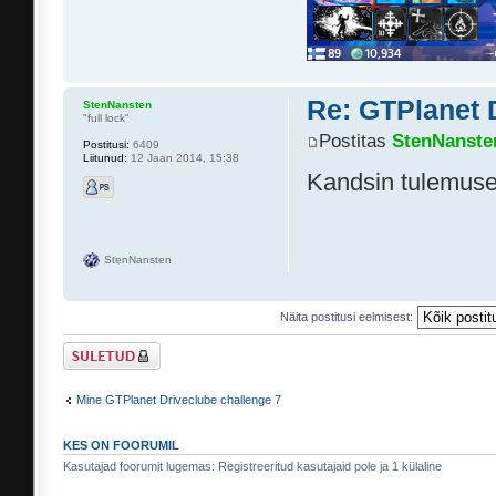
Re: GTPlanet 
StenNansten
"full lock"
Postitas
StenNanste
Postitusi:
6409
Liitunud:
12 Jaan 2014, 15:38
Kandsin tulemuse
StenNansten
Näita postitusi eelmisest:
Suletud teema
Mine GTPlanet Driveclube challenge 7
KES ON FOORUMIL
Kasutajad foorumit lugemas: Registreeritud kasutajaid pole ja 1 külaline