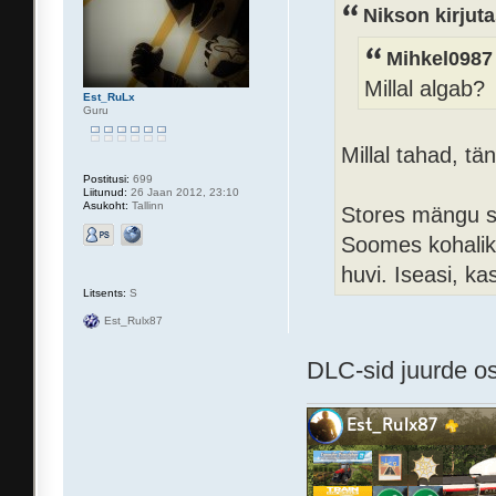
Nikson kirjuta
Mihkel0987 
Millal algab?
Est_RuLx
Guru
Millal tahad, t
Postitusi:
699
Liitunud:
26 Jaan 2012, 23:10
Asukoht:
Tallinn
Stores mängu sa
Soomes kohaliku
huvi. Iseasi, k
Litsents:
S
Est_Rulx87
DLC-sid juurde o